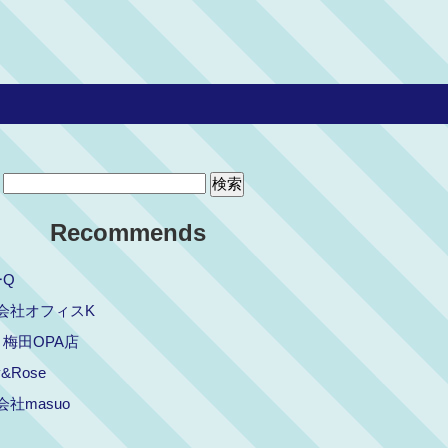
Recommends
ーQ
会社オフィスK
ch 梅田OPA店
y&Rose
社masuo