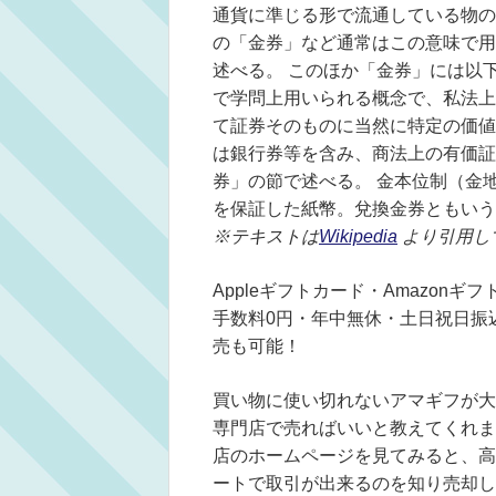
通貨に準じる形で流通している物の
の「金券」など通常はこの意味で用
述べる。 このほか「金券」には以
で学問上用いられる概念で、私法上
て証券そのものに当然に特定の価値
は銀行券等を含み、商法上の有価証
券」の節で述べる。 金本位制（金
を保証した紙幣。兌換金券ともいう
※テキストは
Wikipedia
より引用し
Appleギフトカード・Amazon
手数料0円・年中無休・土日祝日振
売も可能！
買い物に使い切れないアマギフが大
専門店で売ればいいと教えてくれま
店のホームページを見てみると、高
ートで取引が出来るのを知り売却し