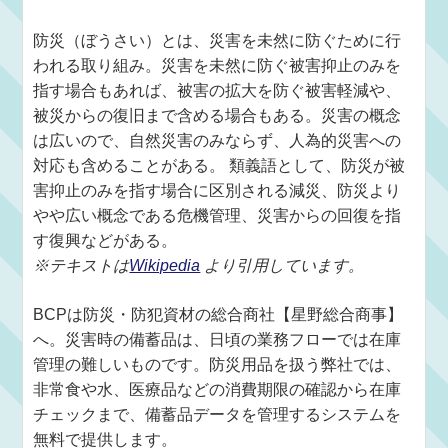
防災（ぼうさい）とは、災害を未然に防ぐために行
われる取り組み。災害を未然に防ぐ被害抑止のみを
指す場合もあれば、被害の拡大を防ぐ被害軽減や、
被災からの復旧まで含める場合もある。災害の概念
は広いので、自然災害のみならず、人為的災害への
対応も含めることがある。 類義語として、防災が被
害抑止のみを指す場合に区別される減災、防災より
やや広い概念である危機管理、災害からの回復を指
す復興などがある。
※テキストは
Wikipedia
より引用しています。
BCPは防災・防犯資材の総合商社【星野総合商事】
へ。災害時の備蓄品は、日頃の業務フローでは在庫
管理の難しいものです。防災用品を扱う弊社では、
非常食や水、医療品などの消費期限の確認から在庫
チェックまで、備蓄品データを管理するシステムを
無料で提供します。