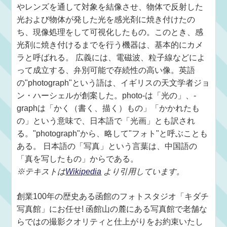
やレンズを通して対象を結像させ、物体で反射した
光および物体が発した光を感光剤に焼き付けたの
ち、現像処理をして可視化したもの。このとき、感
光剤に焼き付けるまでを行う機器は、基本的にカメ
ラと呼ばれる。 広義には、電磁波、粒子線などによ
って成立する、弁別可能で存続性の高い像。英語
の"photograph"という語は、イギリスの天文学者ジョ
ン・ハーシェルが創案した。photo-は「光の」、-
graphは「かく（書く、描く）もの」「かかれたも
の」という意味で、日本語で「光画」とも訳され
る。"photograph"から、略して"フォト"と呼ぶことも
ある。 日本語の「写真」という言葉は、中国語の
「真を写したもの」からである。
※テキストは
Wikipedia
より引用しています。
創業100年の歴史ある函館のフォトスタジオ「キダチ
写真館」にお任せ! 函館山の麓にある写真館で老舗な
らではの撮影クオリティと仕上がりをお約束いたし