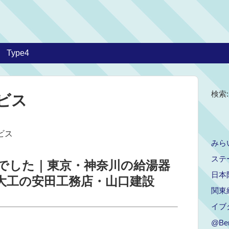
Type4
検索:
ビス
ビス
みら
ステ
でした｜東京・神奈川の給湯器
日本
大工の安田工務店・山口建設
関東
イブ
@Be